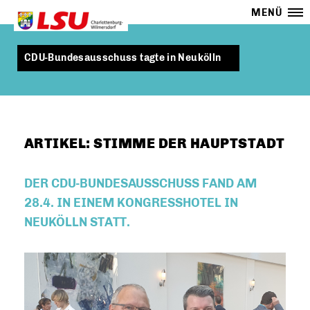
MENÜ
CDU-Bundesausschuss tagte in Neukölln
ARTIKEL: STIMME DER HAUPTSTADT
DER CDU-BUNDESAUSSCHUSS FAND AM
28.4. IN EINEM KONGRESSHOTEL IN
NEUKÖLLN STATT.