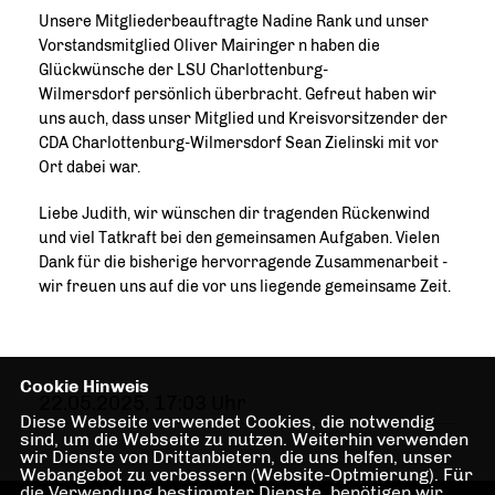
Unsere Mitgliederbeauftragte Nadine Rank und unser
Vorstandsmitglied Oliver Mairinger n haben die
Glückwünsche der LSU Charlottenburg-
Wilmersdorf persönlich überbracht. Gefreut haben wir
uns auch, dass unser Mitglied und Kreisvorsitzender der
CDA Charlottenburg-Wilmersdorf Sean Zielinski mit vor
Ort dabei war.
Liebe Judith, wir wünschen dir tragenden Rückenwind
und viel Tatkraft bei den gemeinsamen Aufgaben. Vielen
Dank für die bisherige hervorragende Zusammenarbeit -
wir freuen uns auf die vor uns liegende gemeinsame Zeit.
Cookie Hinweis
22.05.2025, 17:03 Uhr
Diese Webseite verwendet Cookies, die notwendig
sind, um die Webseite zu nutzen. Weiterhin verwenden
wir Dienste von Drittanbietern, die uns helfen, unser
Webangebot zu verbessern (Website-Optmierung). Für
die Verwendung bestimmter Dienste, benötigen wir