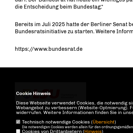
die Entscheidung beim Bundestag.“
Bereits im Juli 2025 hatte der Berliner Senat
Bundesratsinitiative zu starten. Weitere Infor
https://www.bundesrat.de
Cookie Hinweis
Diese Webseite verwendet Cookies, die notwendig sin
Webangebot zu verbessern (Website-Optmierung). Für 
widerrufen. Weitere Informationen finden Sie in un
Technisch notwendige Cookies (
Übersicht
)
IMPRESSUM
DATENSCHUTZ
KONTAKT
Die notwendigen Cookies werden allein für den ordnungsgemäßen
Cookies von Drittanbietern (
Hinweis
)