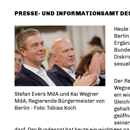
PRESSE- UND INFORMATIONSAMT DES
Heute 
Berlin
Ergänz
Bundes
Diskr
sexuel
Der Re
Wegner
Stefan Evers MdA und Kai Wegner
ein wi
MdA, Regierende Bürgermeister von
Gleich
Berlin - Foto: Tobias Koch
gehalt
geöff
seiner
darf. Der Bundesrat hat heute ein wichtiges pa